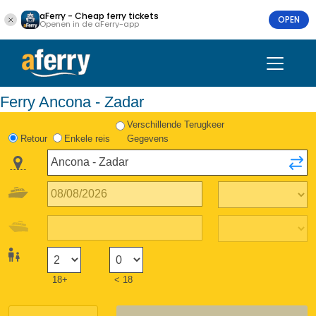
aFerry - Cheap ferry tickets
OPEN
Openen in de aFerry-app
Ferry Ancona - Zadar
Verschillende Terugkeer
Retour
Enkele reis
Gegevens
18+
< 18