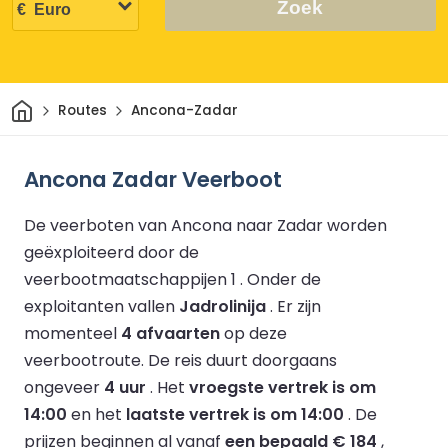
Zoek
Thuis
Routes
Ancona-Zadar
Ancona Zadar Veerboot
De veerboten van Ancona naar Zadar worden
geëxploiteerd door de
veerbootmaatschappijen 1 .
Onder de
exploitanten vallen
Jadrolinija
.
Er zijn
momenteel
4 afvaarten
op deze
veerbootroute.
De reis duurt doorgaans
ongeveer
4 uur
.
Het
vroegste vertrek is om
14:00
en het
laatste vertrek is om 14:00
.
De
prijzen beginnen al vanaf
een bepaald € 184
,