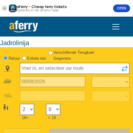
aFerry - Cheap ferry tickets
OPEN
Openen in de aFerry-app
Jadrolinija
Verschillende Terugkeer
Retour
Enkele reis
Gegevens
18+
< 18