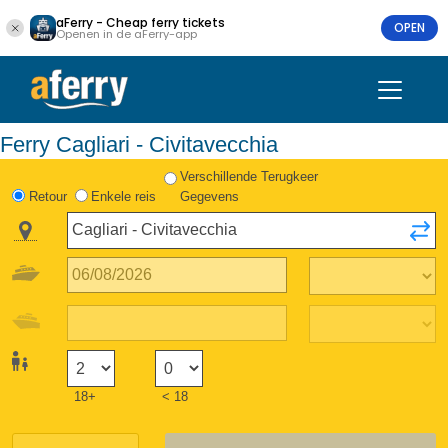
aFerry - Cheap ferry tickets
OPEN
Openen in de aFerry-app
Ferry Cagliari - Civitavecchia
Verschillende Terugkeer
Retour
Enkele reis
Gegevens
18+
< 18