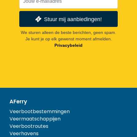
Stuur mij aanbiedingen!
We sturen alleen de beste berichten, geen spam.
Je kunt je op elk gewenst moment afmelden.
Privacybeleid
AFerry
Veerbootbestemmingen
Veermaatschappijen
Veerbootroutes
Veerhavens