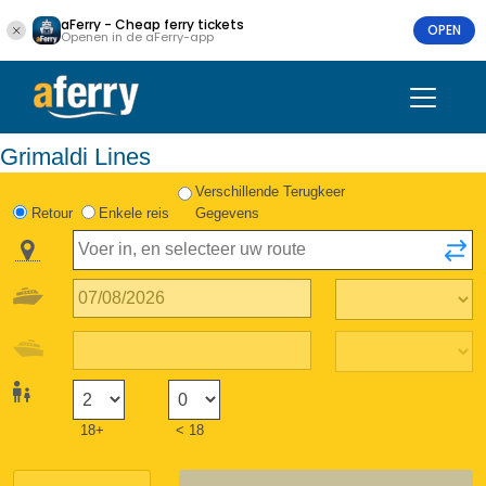
aFerry - Cheap ferry tickets
OPEN
Openen in de aFerry-app
Grimaldi Lines
Verschillende Terugkeer
Retour
Enkele reis
Gegevens
18+
< 18