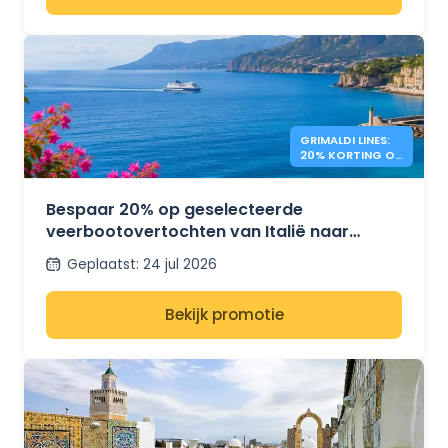
GRIMALDI LINES:
20% KORTING OP
VEERBOTEN NAAR
GRIEKENLAND
Bespaar 20% op geselecteerde
veerbootovertochten van Italië naar
Griekenland met Grimaldi Lines.
Geplaatst
:
24 jul 2026
Bekijk promotie