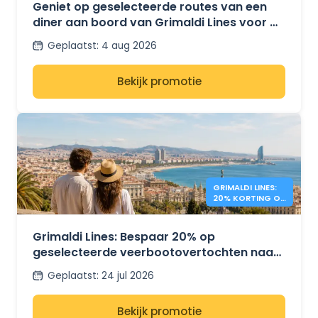
Geniet op geselecteerde routes van een
diner aan boord van Grimaldi Lines voor €
14,90.
Geplaatst
:
4 aug 2026
Bekijk promotie
GRIMALDI LINES:
20% KORTING OP
MIDDELLANDSE
ZEE - VEERBOTEN
Grimaldi Lines: Bespaar 20% op
geselecteerde veerbootovertochten naar
Sardinië, Sicilië en Spanje.
Geplaatst
:
24 jul 2026
Bekijk promotie