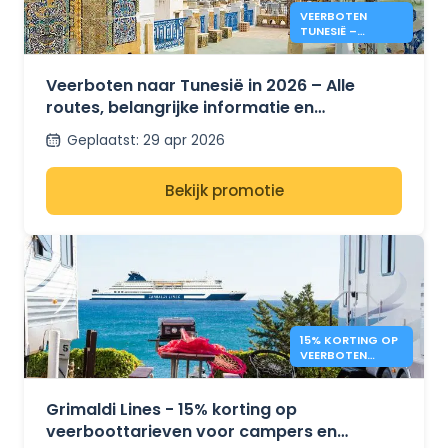
VEERBOTEN
TUNESIË –
PRIJZEN & INFO
ZOMER 2026
Veerboten naar Tunesië in 2026 – Alle
routes, belangrijke informatie en
prijsontwikkelingen voor de zomer
Geplaatst
:
29 apr 2026
Bekijk promotie
15% KORTING OP
VEERBOTEN
VOOR CAMPERS –
GRIMALDI LINES
Grimaldi Lines - 15% korting op
veerboottarieven voor campers en