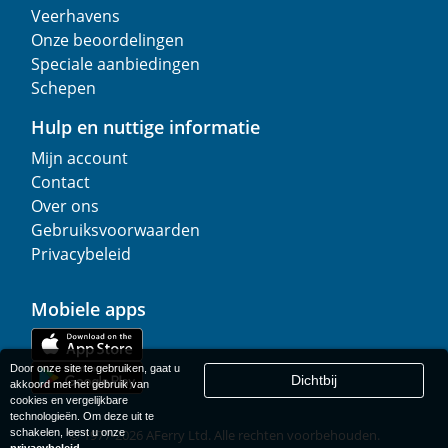
Veerhavens
Onze beoordelingen
Speciale aanbiedingen
Schepen
Hulp en nuttige informatie
Mijn account
Contact
Over ons
Gebruiksvoorwaarden
Privacybeleid
Mobiele apps
Door onze site te gebruiken, gaat u
Dichtbij
akkoord met het gebruik van
cookies en vergelijkbare
technologieën. Om deze uit te
schakelen, leest u onze
© 1977-
2026
AFerry Ltd. Alle rechten voorbehouden.
privacybeleid
.