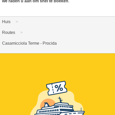
we raden u aan om snel te boeken
.
Huis
Routes
Casamicciola Terme - Procida