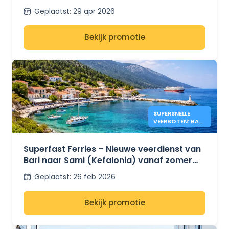
tussen Tunesië, Frankrijk en Italië is nog
Geplaatst
:
29 apr 2026
plaats?
Bekijk promotie
SUPERSNELLE
VEERBOTEN: BARI
– KEFALONIA
2026
Superfast Ferries – Nieuwe veerdienst van
Bari naar Sami (Kefalonia) vanaf zomer
2026
Geplaatst
:
26 feb 2026
Bekijk promotie