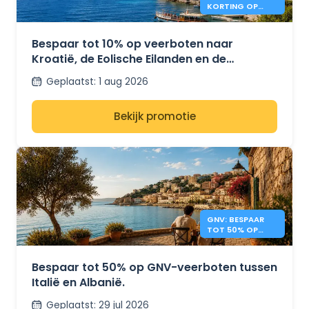
KORTING OP
VEERBOTEN NAAR
KROATIË EN ITALIË
Bespaar tot 10% op veerboten naar
Kroatië, de Eolische Eilanden en de
Pontijnse Eilanden met SNAV.
Geplaatst
:
1 aug 2026
Bekijk promotie
GNV: BESPAAR
TOT 50% OP
VEERBOTEN
TUSSEN ITALIË EN
ALBANIË
Bespaar tot 50% op GNV-veerboten tussen
Italië en Albanië.
Geplaatst
:
29 jul 2026