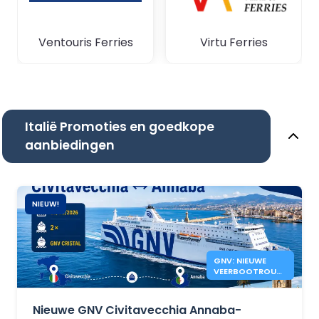
Ventouris Ferries
Virtu Ferries
Italië Promoties en goedkope
aanbiedingen
NIEUW!
GNV: NIEUWE
VEERBOOTROUTE
CIVITAVECCHIA
ANNABA
Nieuwe GNV Civitavecchia Annaba-