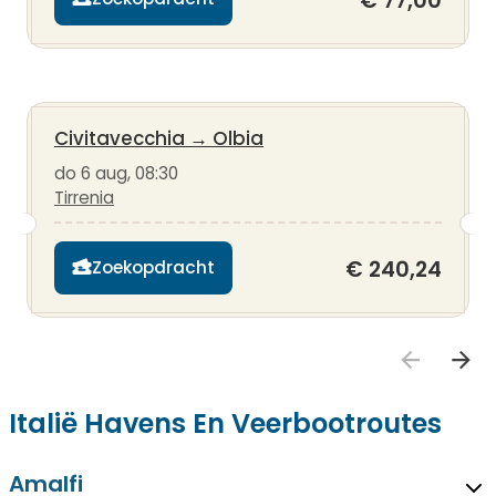
€ 77,00
Civitavecchia
→
Olbia
do 6 aug, 08:30
Tirrenia
€ 240,24
Zoekopdracht
Italië Havens En Veerbootroutes
Amalfi