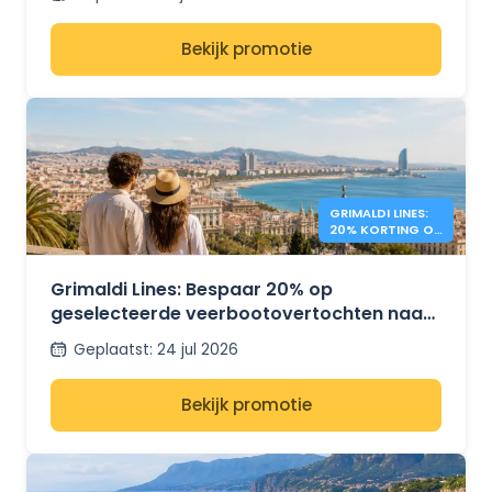
Bekijk promotie
GRIMALDI LINES:
20% KORTING OP
MIDDELLANDSE
ZEE - VEERBOTEN
Grimaldi Lines: Bespaar 20% op
geselecteerde veerbootovertochten naar
Sardinië, Sicilië en Spanje.
Geplaatst
:
24 jul 2026
Bekijk promotie