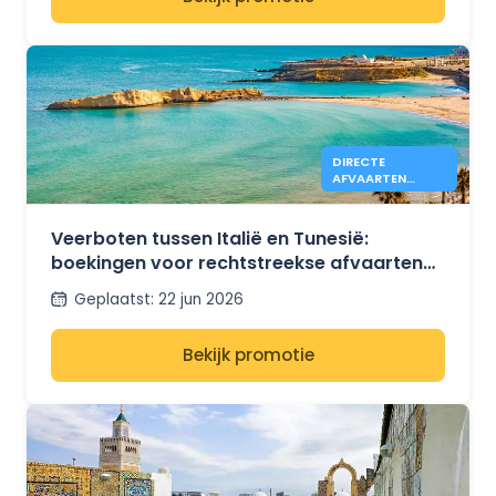
DIRECTE
AFVAARTEN
CIVITAVECCHIA-
TUNIS NU OPEN
MET GNV
Veerboten tussen Italië en Tunesië:
boekingen voor rechtstreekse afvaarten
van Civitavecchia naar Tunesië met GNV
Geplaatst
:
22 jun 2026
voor de zomer van 2026 zijn nu geopend.
Bekijk promotie