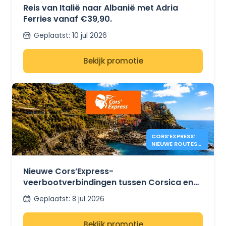
Reis van Italië naar Albanië met Adria
Ferries vanaf €39,90.
Geplaatst
:
10 jul 2026
Bekijk promotie
CORS’EXPRESS:
NIEUWE ROUTES
TUSSEN CORSICA
EN ITALIË
Nieuwe Cors’Express-
veerbootverbindingen tussen Corsica en
Italië
Geplaatst
:
8 jul 2026
Bekijk promotie