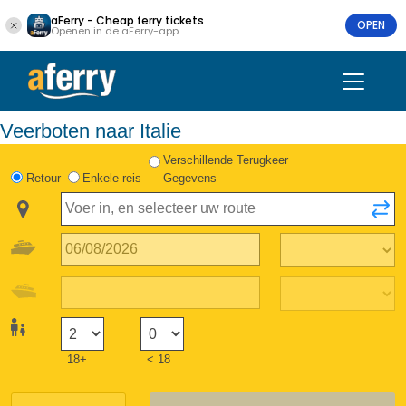
aFerry - Cheap ferry tickets
OPEN
Openen in de aFerry-app
Veerboten naar Italie
Verschillende Terugkeer
Retour
Enkele reis
Gegevens
18+
< 18