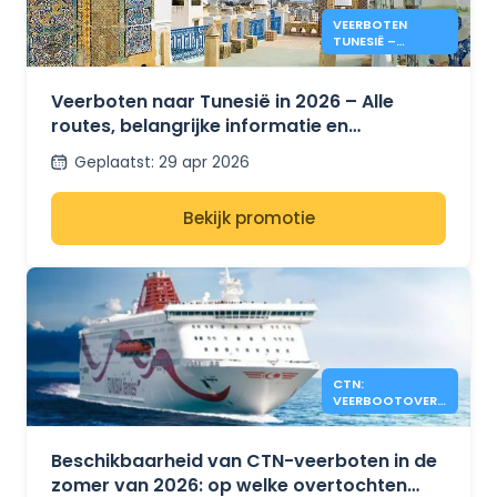
VEERBOTEN
TUNESIË –
PRIJZEN & INFO
ZOMER 2026
Veerboten naar Tunesië in 2026 – Alle
routes, belangrijke informatie en
prijsontwikkelingen voor de zomer
Geplaatst
:
29 apr 2026
Bekijk promotie
CTN:
VEERBOOTOVERS
TEKEN NOG
BESCHIKBAAR
ZOMER 2026
Beschikbaarheid van CTN-veerboten in de
zomer van 2026: op welke overtochten