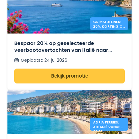
GRIMALDI LINES:
20% KORTING OP
VEERBOTEN NAAR
GRIEKENLAND
Bespaar 20% op geselecteerde
veerbootovertochten van Italië naar
Griekenland met Grimaldi Lines.
Geplaatst
:
24 jul 2026
Bekijk promotie
ADRIA FERRIES:
ALBANIË VANAF €
39,90