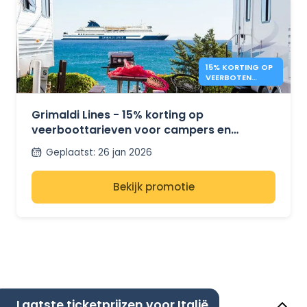
15% KORTING OP
VEERBOTEN
VOOR CAMPERS –
GRIMALDI LINES
Grimaldi Lines - 15% korting op
veerboottarieven voor campers en
minibusjes
Geplaatst
:
26 jan 2026
Bekijk promotie
Laatste ticketprijzen voor Italië