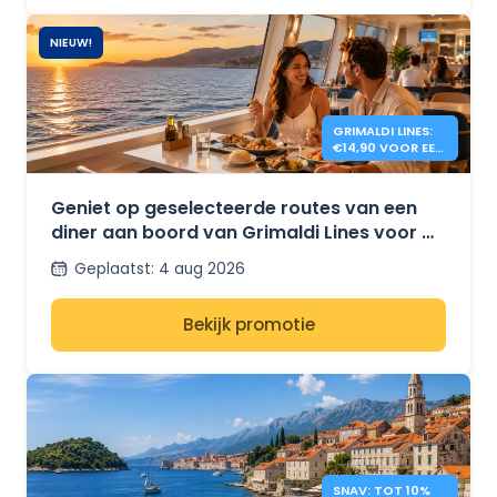
NIEUW!
GRIMALDI LINES:
€14,90 VOOR EEN
DINER AAN
BOORD
Geniet op geselecteerde routes van een
diner aan boord van Grimaldi Lines voor €
14,90.
Geplaatst
:
4 aug 2026
Bekijk promotie
SNAV: TOT 10%