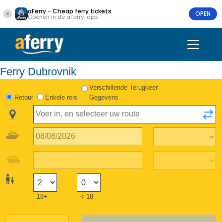
aFerry - Cheap ferry tickets
OPEN
Openen in de aFerry-app
Ferry Dubrovnik
Verschillende Terugkeer
Retour
Enkele reis
Gegevens
18+
< 18