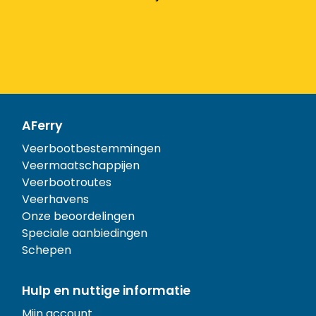
AFerry
Veerbootbestemmingen
Veermaatschappijen
Veerbootroutes
Veerhavens
Onze beoordelingen
Speciale aanbiedingen
Schepen
Hulp en nuttige informatie
Mijn account