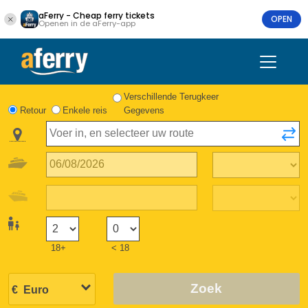
aFerry - Cheap ferry tickets
OPEN
Openen in de aFerry-app
Verschillende Terugkeer
Retour
Enkele reis
Gegevens
18+
< 18
Zoek