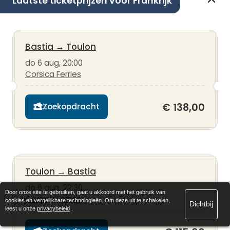
Laatste ticketprijzen voor Frankrijk
Bastia
→
Toulon
do 6 aug, 20:00
Corsica Ferries
€ 138,00
Zoekopdracht
Toulon
→
Bastia
do 6 aug, 22:30
Door onze site te gebruiken, gaat u akkoord met het gebruik van
Corsica Ferries
cookies en vergelijkbare technologieën. Om deze uit te schakelen,
Dichtbij
leest u onze
privacybeleid
.