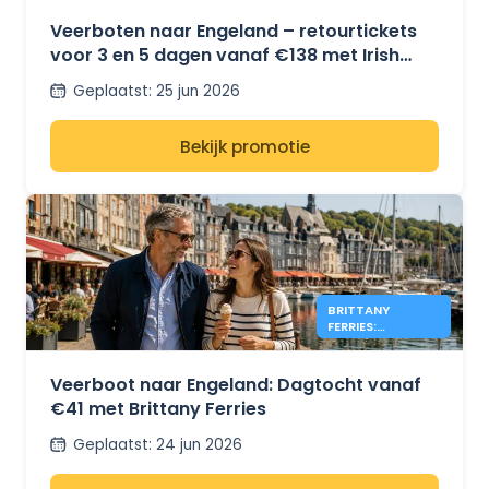
IRISH FERRIES -
€138*
Veerboten naar Engeland – retourtickets
voor 3 en 5 dagen vanaf €138 met Irish
Ferries
Geplaatst
:
25 jun 2026
Bekijk promotie
BRITTANY
FERRIES:
DAGTRIPS NAAR
ENGELAND VANAF
€41
Veerboot naar Engeland: Dagtocht vanaf
€41 met Brittany Ferries
Geplaatst
:
24 jun 2026