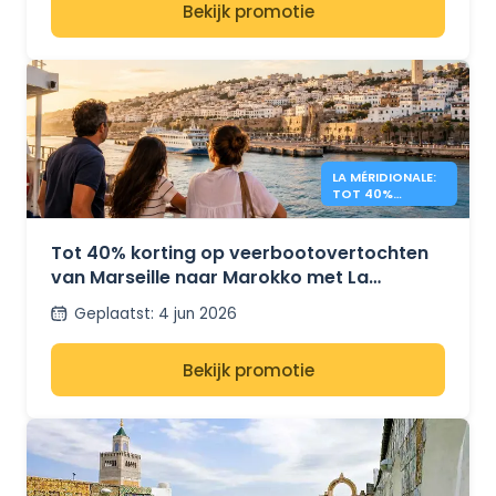
Bekijk promotie
LA MÉRIDIONALE:
TOT 40%
KORTING OP
REIZEN NAAR
MAROKKO
Tot 40% korting op veerbootovertochten
van Marseille naar Marokko met La
Méridionale
Geplaatst
:
4 jun 2026
Bekijk promotie