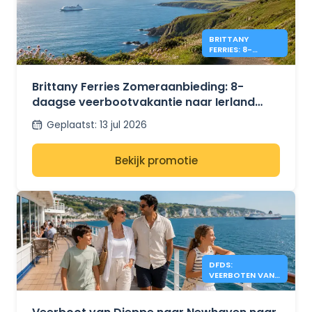
BRITTANY
FERRIES: 8-
DAAGSE REIS
NAAR IERLAND
VANAF €349
Brittany Ferries Zomeraanbieding: 8-
daagse veerbootvakantie naar Ierland
vanaf €349 retour
Geplaatst
:
13 jul 2026
Bekijk promotie
DFDS:
VEERBOTEN VAN
DIEPPE NAAR
NEWHAVEN
VANAF €137