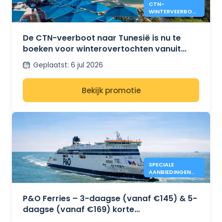
CTN-
WINTERVEERBOTE
N NAAR TUNESIË
VANUIT MARSEILLE
EN GENUA
De CTN-veerboot naar Tunesië is nu te
boeken voor winterovertochten vanuit
Marseille en Genua.
Geplaatst
:
6 jul 2026
Bekijk promotie
SPECIALE
AANBIEDINGEN
VAN P&O FERRIES
VOOR 3 EN 5
DAGEN
P&O Ferries – 3-daagse (vanaf €145) & 5-
daagse (vanaf €169) korte
vakantieaanbiedingen – Dover naar Calais