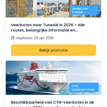
VEERBOTEN
TUNESIË –
PRIJZEN & INFO
ZOMER 2026
Veerboten naar Tunesië in 2026 – Alle
routes, belangrijke informatie en
prijsontwikkelingen voor de zomer
Geplaatst
:
29 apr 2026
Bekijk promotie
CTN:
VEERBOOTOVERS
TEKEN NOG
BESCHIKBAAR
ZOMER 2026
Beschikbaarheid van CTN-veerboten in de