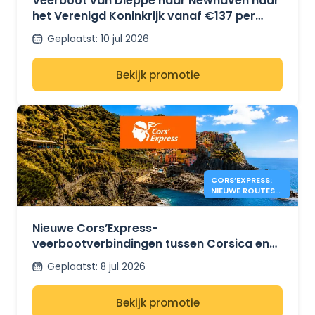
Veerboot van Dieppe naar Newhaven naar
het Verenigd Koninkrijk vanaf €137 per
auto + 4 personen met DFDS
Geplaatst
:
10 jul 2026
Bekijk promotie
CORS’EXPRESS:
NIEUWE ROUTES
TUSSEN CORSICA
EN ITALIË
Nieuwe Cors’Express-
veerbootverbindingen tussen Corsica en
Italië
Geplaatst
:
8 jul 2026
Bekijk promotie