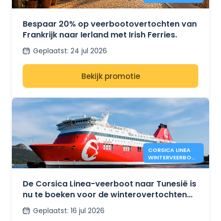
DE ROUTE
FRANKRIJK –
IERLAND
Bespaar 20% op veerbootovertochten van
Frankrijk naar Ierland met Irish Ferries.
Geplaatst
:
24 jul 2026
Bekijk promotie
CORSICA LINEA
WINTERVEERBOTE
N TUSSEN
MARSEILLE EN
TUNIS
De Corsica Linea-veerboot naar Tunesië is
nu te boeken voor de winterovertochten
tussen Marseille en Tunesië.
Geplaatst
:
16 jul 2026