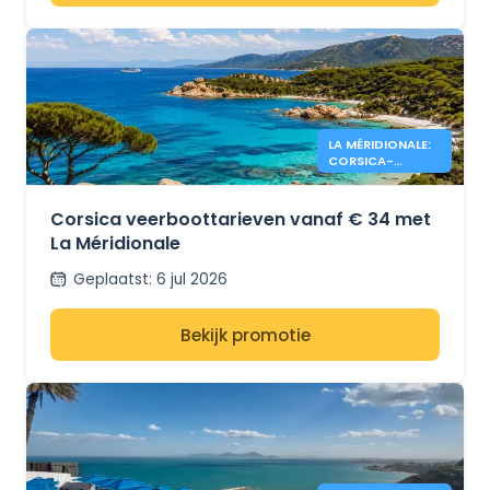
LA MÉRIDIONALE:
CORSICA-
AANBIEDINGEN
VANAF 34 €
Corsica veerboottarieven vanaf € 34 met
La Méridionale
Geplaatst
:
6 jul 2026
Bekijk promotie