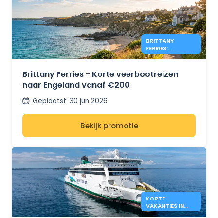
BRITTANY
FERRIES:
AANBIEDINGEN
VOOR ENGELAND
VANAF €200
Brittany Ferries - Korte veerbootreizen
naar Engeland vanaf €200
Geplaatst
:
30 jun 2026
Bekijk promotie
KORTE
VAKANTIES IN
ENGELAND MET