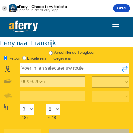
aFerry - Cheap ferry tickets
OPEN
Openen in de aFerry-app
Ferry naar Frankrijk
Verschillende Terugkeer
Retour
Enkele reis
Gegevens
18+
< 18