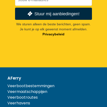
Stuur mij aanbiedingen!
We sturen alleen de beste berichten, geen spam.
Je kunt je op elk gewenst moment afmelden.
Privacybeleid
AFerry
Veerbootbestemmingen
Veermaatschappijen
Veerbootroutes
Veerhavens