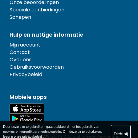
Onze beoordelingen
Speciale aanbiedingen
Schepen
Hulp en nuttige informatie
Mijn account
Contact
Over ons
Gebruiksvoorwaarden
Privacybeleid
Mobiele apps
Door onze site te gebruiken, gaat u akkoord met het gebruik van
cookies en vergelijkbare technologieën. Om deze uit te schakelen,
Dichtbij
© 1977-
2026
AFerry Ltd. Alle rechten voorbehouden.
leest u onze
privacybeleid
.