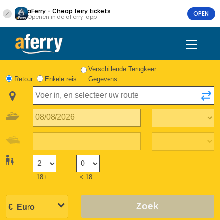
aFerry - Cheap ferry tickets
OPEN
Openen in de aFerry-app
Verschillende Terugkeer
Retour
Enkele reis
Gegevens
18+
< 18
Zoek