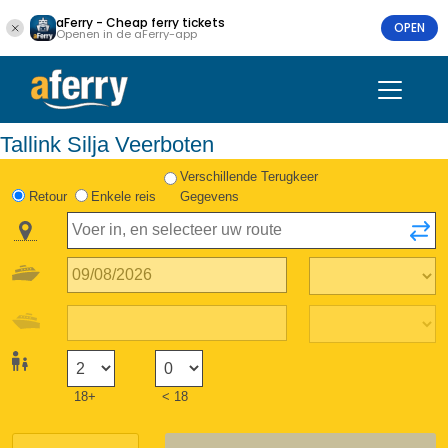
aFerry - Cheap ferry tickets
OPEN
Openen in de aFerry-app
Tallink Silja Veerboten
Verschillende Terugkeer
Retour
Enkele reis
Gegevens
18+
< 18