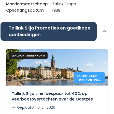
Moedermaatschappij
Tallink Grupp
Oprichtingsdatum
1989
Tallink Silja Promoties en goedkope
aanbiedingen
VERLOOPT BINNENKORT!
TALLINK SILJA:
-40% KORTING
OP
OVERTOCHTEN
NAAR DE
Tallink Silja Line: bespaar tot 40% op
OOSTZEE
veerbootovertochten over de Oostzee
Geplaatst
:
10 jun 2026