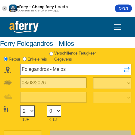
aFerry - Cheap ferry tickets
OPEN
Openen in de aFerry-app
Ferry Folegandros - Milos
Verschillende Terugkeer
Retour
Enkele reis
Gegevens
18+
< 18