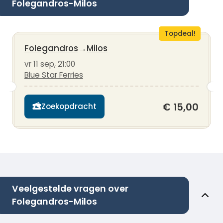
Folegandros-Milos
Topdeal!
Folegandros
→
Milos
vr 11 sep, 21:00
Blue Star Ferries
€ 15,00
Zoekopdracht
Veelgestelde vragen over
Folegandros-Milos