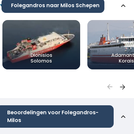
Folegandros naar Milos Schepen
Dionisios
Adamant
Solomos
Korais
Beoordelingen voor Folegandros-
Milos