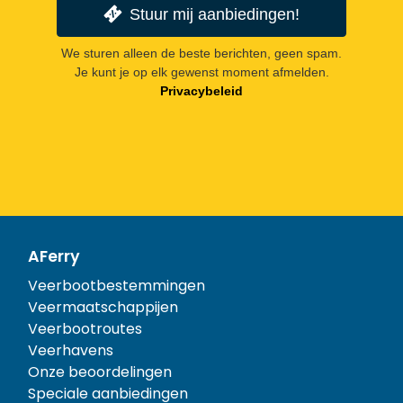
Stuur mij aanbiedingen!
We sturen alleen de beste berichten, geen spam.
Je kunt je op elk gewenst moment afmelden.
Privacybeleid
AFerry
Veerbootbestemmingen
Veermaatschappijen
Veerbootroutes
Veerhavens
Onze beoordelingen
Speciale aanbiedingen