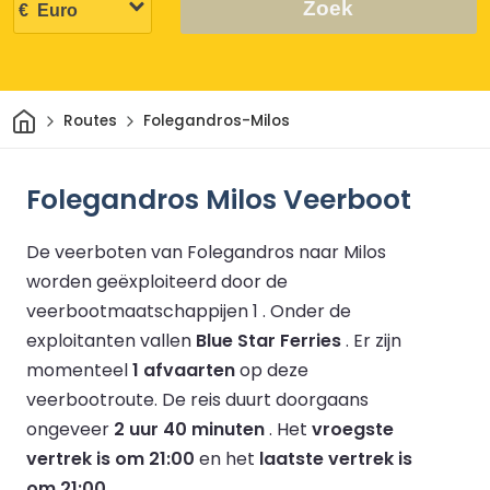
Zoek
Thuis
Routes
Folegandros-Milos
Folegandros Milos Veerboot
De veerboten van Folegandros naar Milos
worden geëxploiteerd door de
veerbootmaatschappijen 1 .
Onder de
exploitanten vallen
Blue Star Ferries
.
Er zijn
momenteel
1 afvaarten
op deze
veerbootroute.
De reis duurt doorgaans
ongeveer
2 uur 40 minuten
.
Het
vroegste
vertrek is om 21:00
en het
laatste vertrek is
om 21:00
.