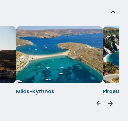
Milos-Kythnos
Piraeus-