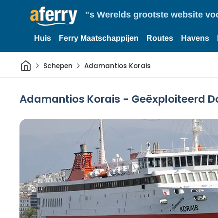
"s Werelds grootste website vo
Huis
Ferry Maatschappijen
Routes
Havens
Thuis
Schepen
Adamantios Korais
Adamantios Korais - Geëxploiteerd Do