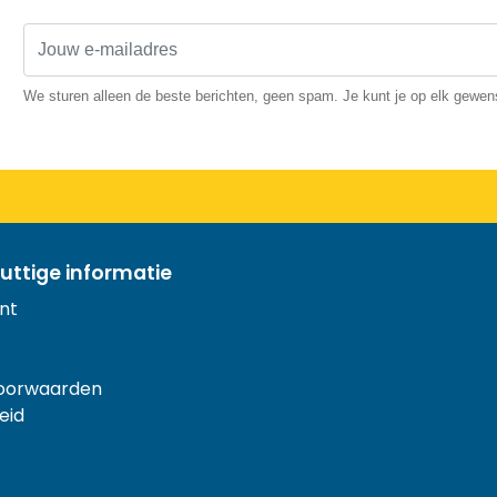
We sturen alleen de beste berichten, geen spam. Je kunt je op elk gewe
uttige informatie
nt
oorwaarden
eid