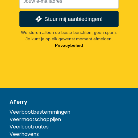
Stuur mij aanbiedingen!
We sturen alleen de beste berichten, geen spam.
Je kunt je op elk gewenst moment afmelden.
Privacybeleid
AFerry
Veerbootbestemmingen
Veermaatschappijen
Veerbootroutes
Veerhavens