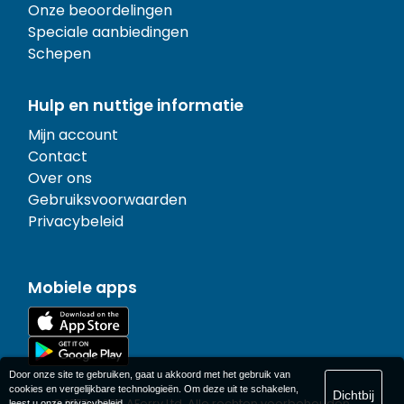
Onze beoordelingen
Speciale aanbiedingen
Schepen
Hulp en nuttige informatie
Mijn account
Contact
Over ons
Gebruiksvoorwaarden
Privacybeleid
Mobiele apps
Door onze site te gebruiken, gaat u akkoord met het gebruik van
cookies en vergelijkbare technologieën. Om deze uit te schakelen,
Dichtbij
© 1977-
2026
AFerry Ltd. Alle rechten voorbehouden.
leest u onze
privacybeleid
.