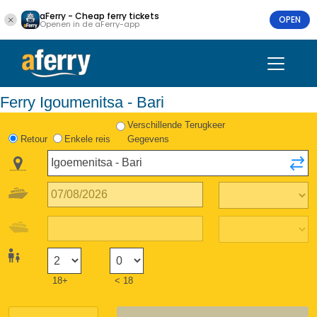
aFerry - Cheap ferry tickets
OPEN
Openen in de aFerry-app
Ferry Igoumenitsa - Bari
Verschillende Terugkeer
Retour
Enkele reis
Gegevens
18+
< 18