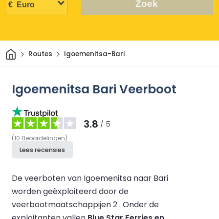
Zoek
Thuis
Routes
Igoemenitsa-Bari
Igoemenitsa Bari Veerboot
3.8
/ 5
(
10
Beoordelingen
)
Lees recensies
De veerboten van Igoemenitsa naar Bari
worden geëxploiteerd door de
veerbootmaatschappijen 2 .
Onder de
exploitanten vallen
Blue Star Ferries en