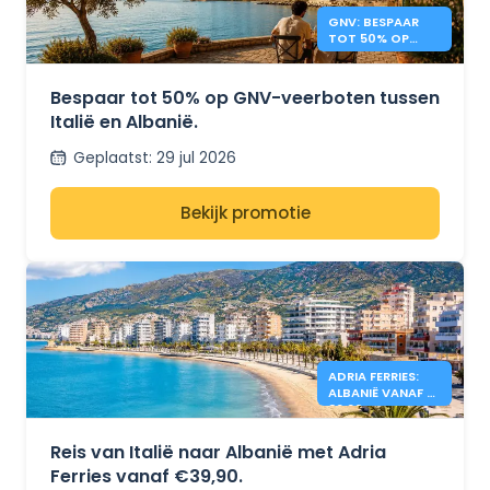
GNV: BESPAAR
TOT 50% OP
VEERBOTEN
TUSSEN ITALIË EN
ALBANIË
Bespaar tot 50% op GNV-veerboten tussen
Italië en Albanië.
Geplaatst
:
29 jul 2026
Bekijk promotie
ADRIA FERRIES:
ALBANIË VANAF €
39,90
Reis van Italië naar Albanië met Adria
Ferries vanaf €39,90.