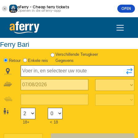
aFerry - Cheap ferry tickets
OPEN
Openen in de aFerry-app
Ferry Bari
Verschillende Terugkeer
Retour
Enkele reis
Gegevens
18+
< 18