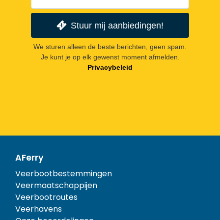
Stuur mij aanbiedingen!
We sturen alleen de beste berichten, geen spam.
Je kunt je op elk gewenst moment afmelden.
Privacybeleid
AFerry
Veerbootbestemmingen
Veermaatschappijen
Veerbootroutes
Veerhavens