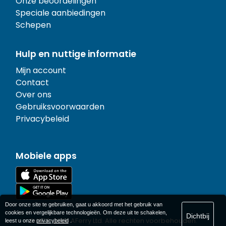
Onze beoordelingen
Speciale aanbiedingen
Schepen
Hulp en nuttige informatie
Mijn account
Contact
Over ons
Gebruiksvoorwaarden
Privacybeleid
Mobiele apps
Door onze site te gebruiken, gaat u akkoord met het gebruik van
cookies en vergelijkbare technologieën. Om deze uit te schakelen,
Dichtbij
© 1977-
2026
AFerry Ltd. Alle rechten voorbehouden.
leest u onze
privacybeleid
.