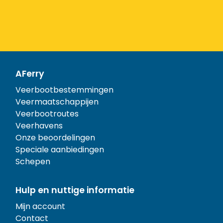
AFerry
Veerbootbestemmingen
Veermaatschappijen
Veerbootroutes
Veerhavens
Onze beoordelingen
Speciale aanbiedingen
Schepen
Hulp en nuttige informatie
Mijn account
Contact