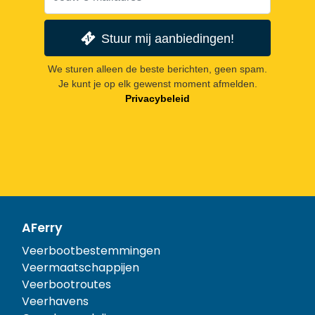
Stuur mij aanbiedingen!
We sturen alleen de beste berichten, geen spam.
Je kunt je op elk gewenst moment afmelden.
Privacybeleid
AFerry
Veerbootbestemmingen
Veermaatschappijen
Veerbootroutes
Veerhavens