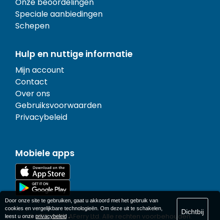
Onze beoordelingen
Speciale aanbiedingen
Schepen
Hulp en nuttige informatie
Mijn account
Contact
Over ons
Gebruiksvoorwaarden
Privacybeleid
Mobiele apps
Door onze site te gebruiken, gaat u akkoord met het gebruik van
cookies en vergelijkbare technologieën. Om deze uit te schakelen,
Dichtbij
© 1977-
2026
AFerry Ltd. Alle rechten voorbehouden.
leest u onze
privacybeleid
.