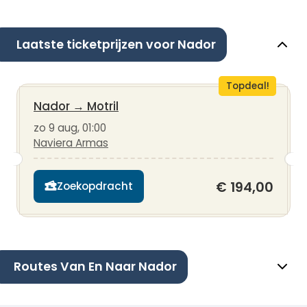
Laatste ticketprijzen voor Nador
Topdeal!
Nador
→
Motril
zo 9 aug, 01:00
Naviera Armas
€ 194,00
Zoekopdracht
Routes Van En Naar Nador