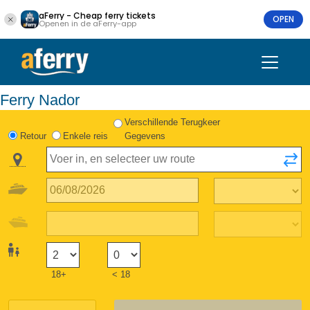
aFerry - Cheap ferry tickets
OPEN
Openen in de aFerry-app
Ferry Nador
Verschillende Terugkeer
Retour
Enkele reis
Gegevens
18+
< 18