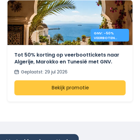
GNV: -50%
VEERBOTEN
MAROKKO,
TUNESIË,
ALGERIJE
Tot 50% korting op veerboottickets naar
Algerije, Marokko en Tunesië met GNV.
Geplaatst
:
29 jul 2026
Bekijk promotie