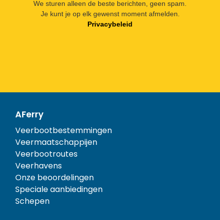
We sturen alleen de beste berichten, geen spam.
Je kunt je op elk gewenst moment afmelden.
Privacybeleid
AFerry
Veerbootbestemmingen
Veermaatschappijen
Veerbootroutes
Veerhavens
Onze beoordelingen
Speciale aanbiedingen
Schepen