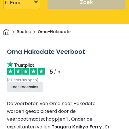
Zoek
Thuis
Routes
Oma-Hakodate
Oma Hakodate Veerboot
5
/ 5
(
3
Beoordelingen
)
Lees recensies
De veerboten van Oma naar Hakodate
worden geëxploiteerd door de
veerbootmaatschappijen 1 .
Onder de
exploitanten vallen
Tsugaru Kaikyo Ferry
.
Er