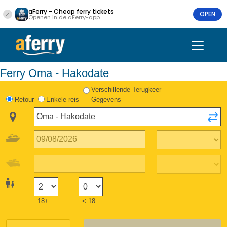
aFerry - Cheap ferry tickets
OPEN
Openen in de aFerry-app
Ferry Oma - Hakodate
Verschillende Terugkeer
Retour
Enkele reis
Gegevens
18+
< 18