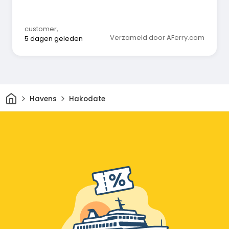
boord, afgezien van wat snacks en een
automaat.
customer
,
Verzameld door AFerry.com
5 dagen geleden
Thuis
Havens
Hakodate