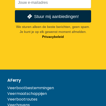
Stuur mij aanbiedingen!
We sturen alleen de beste berichten, geen spam.
Je kunt je op elk gewenst moment afmelden.
Privacybeleid
AFerry
Veerbootbestemmingen
Veermaatschappijen
Veerbootroutes
Veerhavens