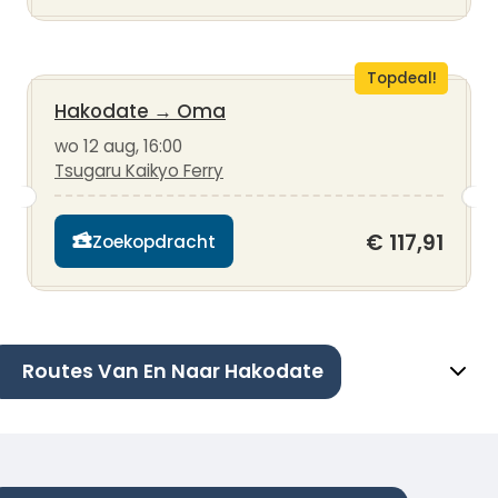
Topdeal!
Hakodate
→
Oma
wo 12 aug, 16:00
Tsugaru Kaikyo Ferry
€ 117,91
Zoekopdracht
Routes Van En Naar Hakodate