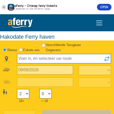
aFerry - Cheap ferry tickets
OPEN
Openen in de aFerry-app
Hakodate Ferry haven
Verschillende Terugkeer
Retour
Enkele reis
Gegevens
18+
< 18