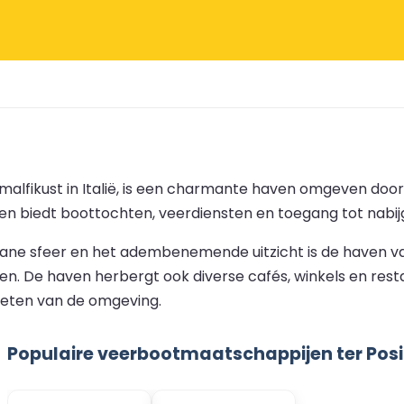
alfikust in Italië, is een charmante haven omgeven door
e en biedt boottochten, veerdiensten en toegang tot nabi
rane sfeer en het adembenemende uitzicht is de haven va
en. De haven herbergt ook diverse cafés, winkels en res
ieten van de omgeving.
Populaire veerbootmaatschappijen ter Pos