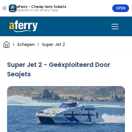
aFerry - Cheap ferry tickets
OPEN
Openen in de aFerry-app
Thuis
Schepen
Super Jet 2
Super Jet 2 - Geëxploiteerd Door
Seajets