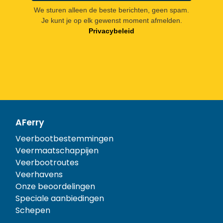
We sturen alleen de beste berichten, geen spam.
Je kunt je op elk gewenst moment afmelden.
Privacybeleid
AFerry
Veerbootbestemmingen
Veermaatschappijen
Veerbootroutes
Veerhavens
Onze beoordelingen
Speciale aanbiedingen
Schepen