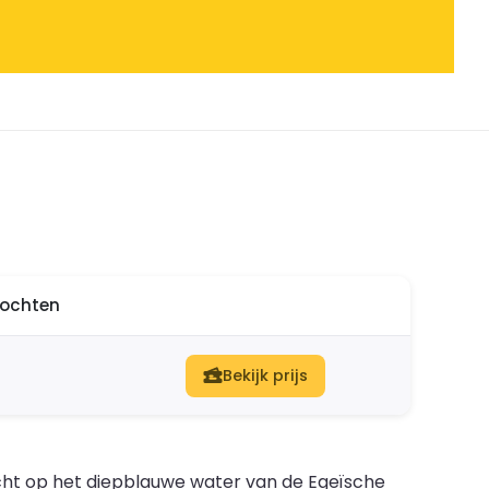
ltochten
Bekijk prijs
icht op het diepblauwe water van de Egeïsche