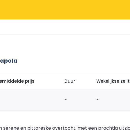
tapola
emiddelde prijs
Duur
Wekelijkse zei
-
-
n serene en pittoreske overtocht, met een prachtig uitz