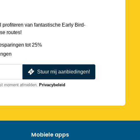
l profiteren van fantastische Early Bird-
se routes!
esparingen tot 25%
ingen
Stuur mij aanbiedingen!
nst moment afmelden.
Privacybeleid
Mobiele apps