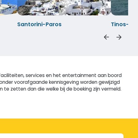
Santorini-Paros
Tinos-My
aciliteiten, services en het entertainment aan boord
n zonder voorafgaande kennisgeving worden gewijzigd
e zetten dan die welke bij de boeking zijn vermeld.