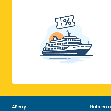
AFerry
Hulp en n