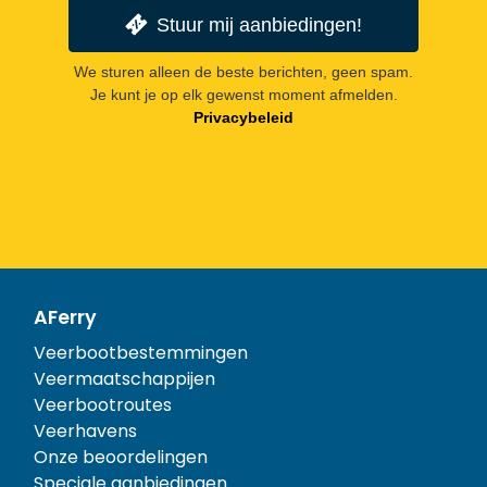
Stuur mij aanbiedingen!
We sturen alleen de beste berichten, geen spam.
Je kunt je op elk gewenst moment afmelden.
Privacybeleid
AFerry
Veerbootbestemmingen
Veermaatschappijen
Veerbootroutes
Veerhavens
Onze beoordelingen
Speciale aanbiedingen