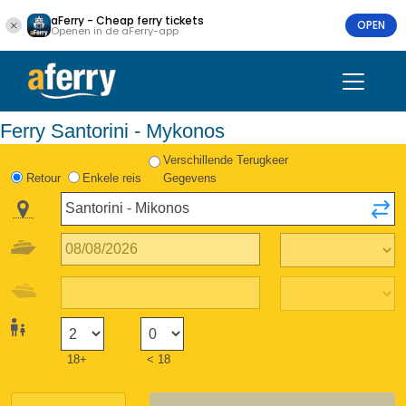
aFerry - Cheap ferry tickets
OPEN
Openen in de aFerry-app
Ferry Santorini - Mykonos
Verschillende Terugkeer
Retour
Enkele reis
Gegevens
18+
< 18