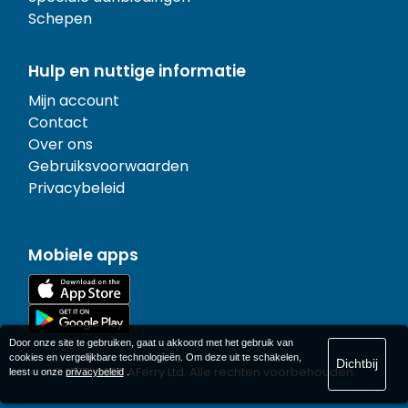
Schepen
Hulp en nuttige informatie
Mijn account
Contact
Over ons
Gebruiksvoorwaarden
Privacybeleid
Mobiele apps
Door onze site te gebruiken, gaat u akkoord met het gebruik van
cookies en vergelijkbare technologieën. Om deze uit te schakelen,
Dichtbij
© 1977-
2026
AFerry Ltd. Alle rechten voorbehouden.
leest u onze
privacybeleid
.