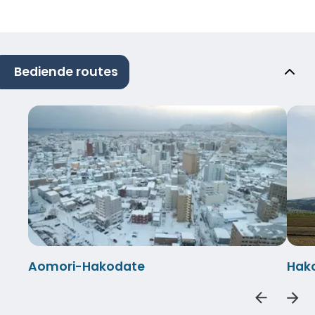
Bediende routes
Aomori-Hakodate
Hak