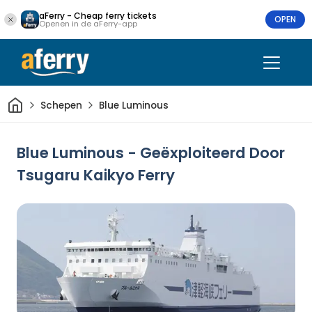
aFerry - Cheap ferry tickets
OPEN
Openen in de aFerry-app
Thuis
Schepen
Blue Luminous
Blue Luminous - Geëxploiteerd Door
Tsugaru Kaikyo Ferry