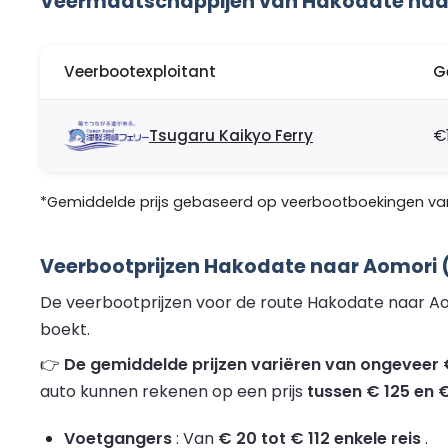
Veermaatschappijen van Hakodate naa
Veerbootexploitant
G
Tsugaru Kaikyo Ferry
€
*Gemiddelde prijs gebaseerd op veerbootboekingen van 
Veerbootprijzen Hakodate naar Aomori (
De veerbootprijzen voor de route Hakodate naar Aom
boekt.
👉
De gemiddelde prijzen variëren van ongeveer € 
auto kunnen rekenen op een prijs
tussen € 125 en €
Voetgangers
: Van
€ 20 tot € 112 enkele reis
.