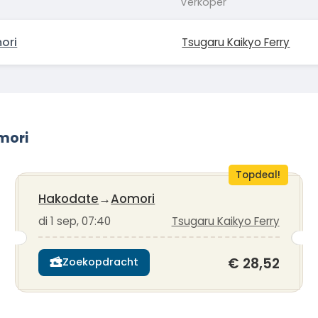
Verkoper
ori
Tsugaru Kaikyo Ferry
mori
Topdeal!
Hakodate
→
Aomori
di 1 sep, 07:40
Tsugaru Kaikyo Ferry
€ 28,52
Zoekopdracht