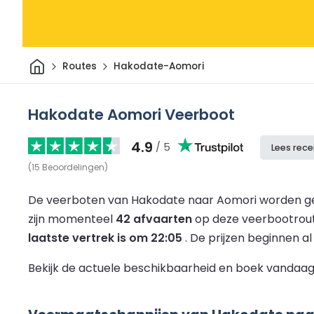
Thuis
Routes
Hakodate-Aomori
Hakodate Aomori Veerboot
4.9
/ 5
Lees rece
(
15
Beoordelingen
)
De veerboten van Hakodate naar Aomori worden ge
zijn momenteel
42 afvaarten
op deze veerbootrou
laatste vertrek is om 22:05
.
De prijzen beginnen a
Bekijk de actuele beschikbaarheid en boek vandaag