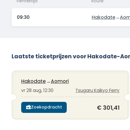
Vertrektijd
Route
09:30
Hakodate
→
Aom
Laatste ticketprijzen voor Hakodate-Ao
Hakodate
→
Aomori
vr 28 aug, 12:30
Tsugaru Kaikyo Ferry
€ 301,41
Zoekopdracht