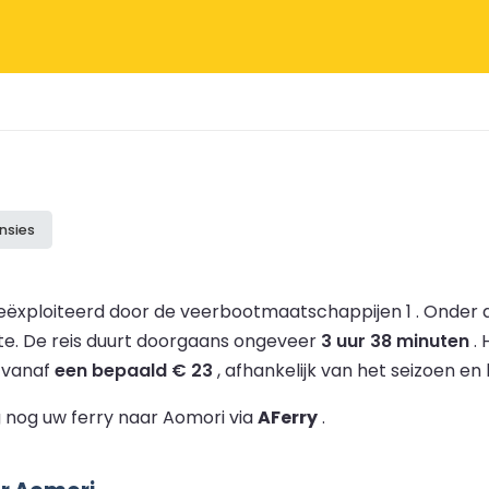
nsies
ëxploiteerd door de veerbootmaatschappijen 1 .
Onder d
te.
De reis duurt doorgaans ongeveer
3 uur 38 minuten
.
l vanaf
een bepaald € 23
, afhankelijk van het seizoen en 
 nog uw ferry naar Aomori via
AFerry
.