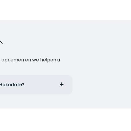
act opnemen en we helpen u
t Hakodate?