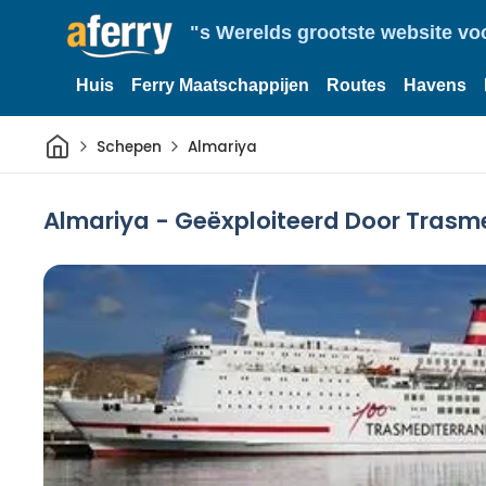
"s Werelds grootste website vo
Huis
Ferry Maatschappijen
Routes
Havens
Thuis
Schepen
Almariya
Almariya - Geëxploiteerd Door Trasm