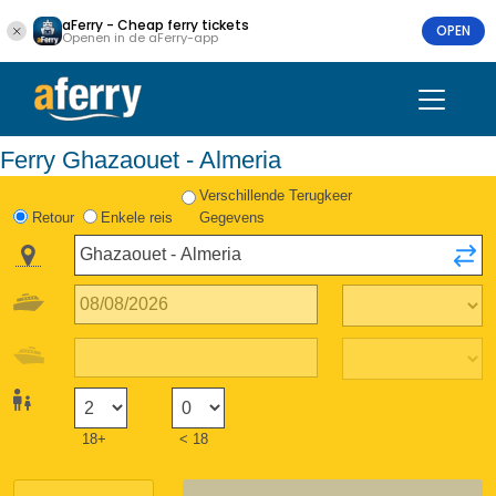
aFerry - Cheap ferry tickets
OPEN
Openen in de aFerry-app
Ferry Ghazaouet - Almeria
Verschillende Terugkeer
Retour
Enkele reis
Gegevens
18+
< 18