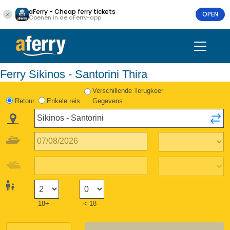
aFerry - Cheap ferry tickets
OPEN
Openen in de aFerry-app
Ferry Sikinos - Santorini Thira
Verschillende Terugkeer
Retour
Enkele reis
Gegevens
18+
< 18