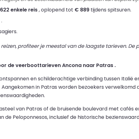
622 enkele reis
, oplopend tot
€ 889
tijdens spitsuren.
.
agiers.
izen, profiteer je meestal van de laagste tarieven. De pr
voor de veerboottarieven Ancona naar Patras .
ntspannen en schilderachtige verbinding tussen Italië e
ee. Aangekomen in Patras worden bezoekers verwelkomd d
zienswaardigheden.
teel van Patras of de bruisende boulevard met cafés en 
n de Peloponnesos, inclusief de historische bezienswaar