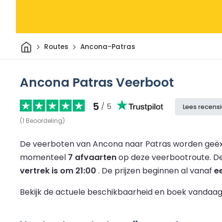
Thuis
Routes
Ancona-Patras
Ancona Patras Veerboot
5
/ 5
Lees recens
(
1
Beoordeling
)
De veerboten van Ancona naar Patras worden geëx
momenteel
7 afvaarten
op deze veerbootroute.
De
vertrek is om 21:00
.
De prijzen beginnen al vanaf
e
Bekijk de actuele beschikbaarheid en boek vandaag