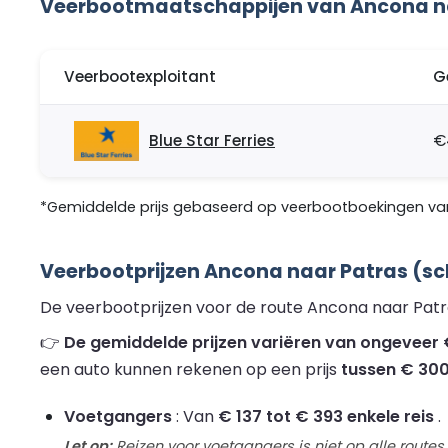
Veerbootmaatschappijen van Ancona n
Veerbootexploitant
G
Blue Star Ferries
€
*Gemiddelde prijs gebaseerd op veerbootboekingen van
Veerbootprijzen Ancona naar Patras (sc
De veerbootprijzen voor de route Ancona naar Patra
👉
De gemiddelde prijzen variëren van ongeveer €
een auto kunnen rekenen op een prijs
tussen € 300
Voetgangers
: Van
€ 137 tot € 393 enkele reis
.
Let op:
Reizen voor voetgangers is niet op alle routes