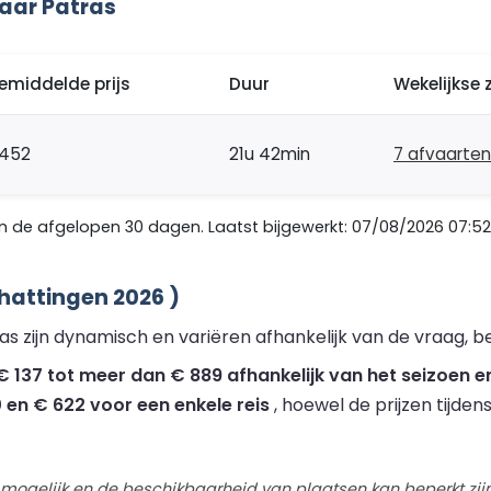
aar Patras
emiddelde prijs
Duur
Wekelijkse 
452
21u 42min
7 afvaarten
 de afgelopen 30 dagen. Laatst bijgewerkt: 07/08/2026 07:52
hattingen 2026 )
s zijn dynamisch en variëren afhankelijk van de vraag, b
 137 tot meer dan € 889 afhankelijk van het seizoen en
 en € 622 voor een enkele reis
, hoewel de prijzen tijde
 mogelijk en de beschikbaarheid van plaatsen kan beperkt zijn