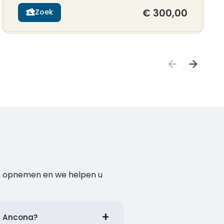
€ 300,00
Zoek
act opnemen en we helpen u
it Ancona?