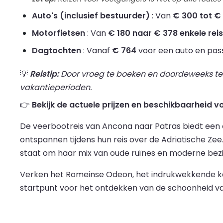
Auto's (inclusief bestuurder)
: Van
€ 300 tot € 
Motorfietsen
: Van
€ 180 naar € 378 enkele reis
Dagtochten
: Vanaf
€ 764
voor een auto en pass
💡
Reistip:
Door vroeg te boeken en doordeweeks te re
vakantieperioden.
👉
Bekijk de actuele prijzen en beschikbaarheid 
De veerbootreis van Ancona naar Patras biedt een o
ontspannen tijdens hun reis over de Adriatische Z
staat om haar mix van oude ruïnes en moderne be
Verken het Romeinse Odeon, het indrukwekkende kas
startpunt voor het ontdekken van de schoonheid va