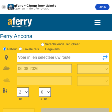
aFerry - Cheap ferry tickets
OPEN
Openen in de aFerry-app
Ferry Ancona
Verschillende Terugkeer
Retour
Enkele reis
Gegevens
18+
< 18