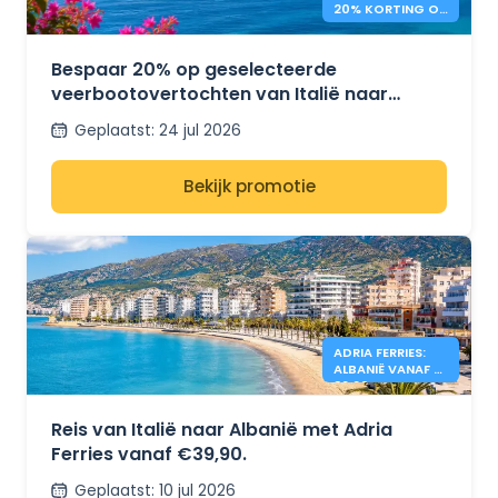
20% KORTING OP
VEERBOTEN NAAR
GRIEKENLAND
Bespaar 20% op geselecteerde
veerbootovertochten van Italië naar
Griekenland met Grimaldi Lines.
Geplaatst
:
24 jul 2026
Bekijk promotie
ADRIA FERRIES:
ALBANIË VANAF €
39,90
Reis van Italië naar Albanië met Adria
Ferries vanaf €39,90.
Geplaatst
:
10 jul 2026