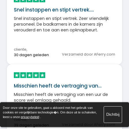
Snel instappen en stipt vertrek.…
Snel instappen en stipt vertrek. Zeer vriendelijk
personeel. De badkamers in de kamers zijn
verouderd en toe aan een opknapbeurt.
cliente
,
Verzameld door AFerry.com
30 dagen geleden
Misschien heeft de vertraging van…
Misschien heeft de vertraging van een uur de
score wel omlaag gehaald.
Door onze site te gebruiken, gaat u akkoord met het gebruik van
cookies en vergelijkbare technologie�n. Om deze uit te schakelen,
Dichtbij
leest u onze
privacybeleid
.
cliente
,
Verzameld door AFerry.com
39 dagen geleden