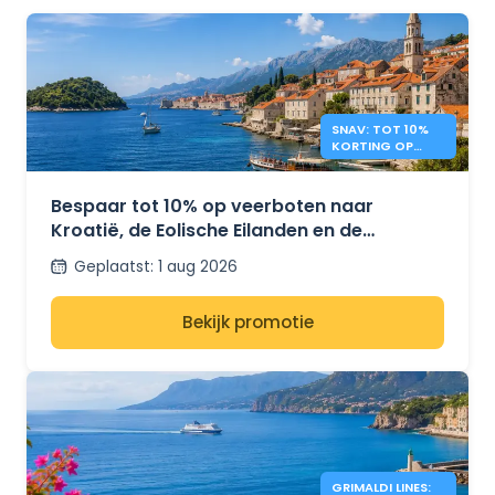
SNAV: TOT 10%
KORTING OP
VEERBOTEN NAAR
KROATIË EN ITALIË
Bespaar tot 10% op veerboten naar
Kroatië, de Eolische Eilanden en de
Pontijnse Eilanden met SNAV.
Geplaatst
:
1 aug 2026
Bekijk promotie
GRIMALDI LINES: