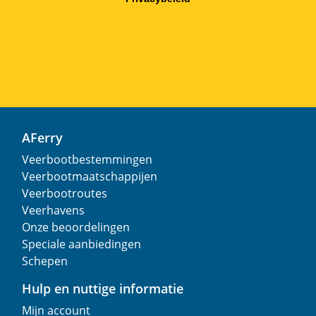
AFerry
Veerbootbestemmingen
Veerbootmaatschappijen
Veerbootroutes
Veerhavens
Onze beoordelingen
Speciale aanbiedingen
Schepen
Hulp en nuttige informatie
Mijn account