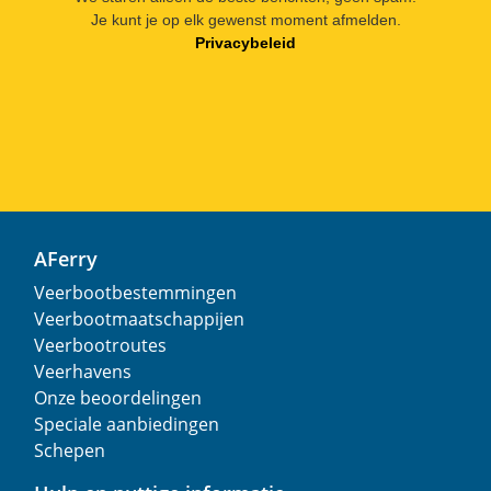
Je kunt je op elk gewenst moment afmelden.
Privacybeleid
AFerry
Veerbootbestemmingen
Veerbootmaatschappijen
Veerbootroutes
Veerhavens
Onze beoordelingen
Speciale aanbiedingen
Schepen