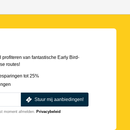
l profiteren van fantastische Early Bird-
se routes!
esparingen tot 25%
ingen
Stuur mij aanbiedingen!
nst moment afmelden.
Privacybeleid