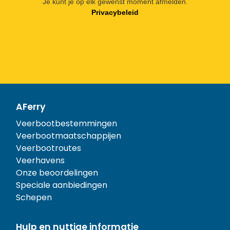
Je kunt je op elk gewenst moment afmelden.
Privacybeleid
AFerry
Veerbootbestemmingen
Veerbootmaatschappijen
Veerbootroutes
Veerhavens
Onze beoordelingen
Speciale aanbiedingen
Schepen
Hulp en nuttige informatie