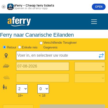
aFerry - Cheap ferry tickets
OPEN
Openen in de aFerry-app
Ferry naar Canarische Eilanden
Verschillende Terugkeer
Retour
Enkele reis
Gegevens
18+
< 18