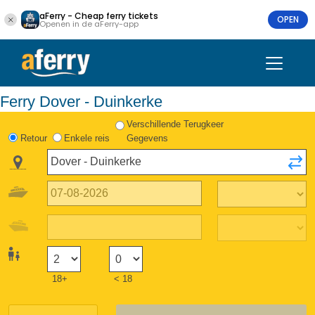
aFerry - Cheap ferry tickets
OPEN
Openen in de aFerry-app
Ferry Dover - Duinkerke
Verschillende Terugkeer
Retour
Enkele reis
Gegevens
18+
< 18