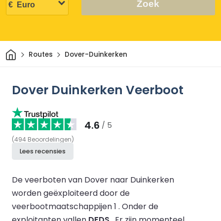
Zoek
Thuis
Routes
Dover-Duinkerken
Dover Duinkerken Veerboot
4.6
/ 5
(
494
Beoordelingen
)
Lees recensies
De veerboten van Dover naar Duinkerken
worden geëxploiteerd door de
veerbootmaatschappijen 1 .
Onder de
exploitanten vallen
DFDS
.
Er zijn momenteel