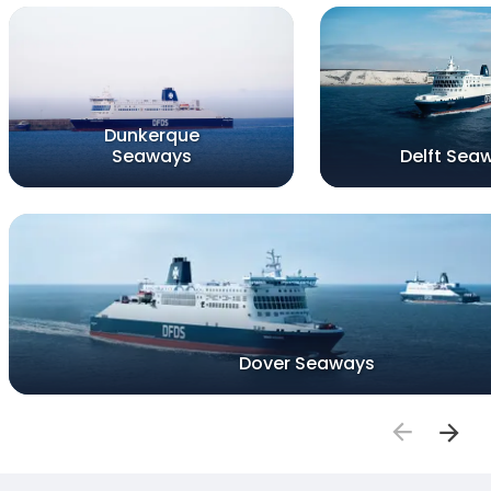
Dunkerque
Seaways
Delft Sea
Dover Seaways