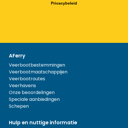
Privacybeleid
AFerry
Veerbootbestemmingen
Veerbootmaatschappijen
Veerbootroutes
Veerhavens
Onze beoordelingen
Speciale aanbiedingen
Schepen
Hulp en nuttige informatie