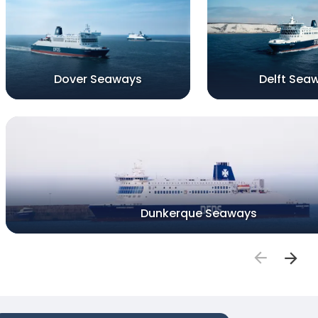
Dover Seaways
Delft Sea
Dunkerque Seaways