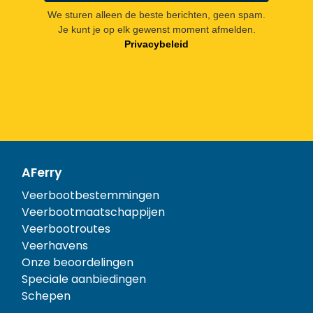
We sturen alleen de beste berichten, geen spam.
Je kunt je op elk gewenst moment afmelden.
Privacybeleid
AFerry
Veerbootbestemmingen
Veerbootmaatschappijen
Veerbootroutes
Veerhavens
Onze beoordelingen
Speciale aanbiedingen
Schepen