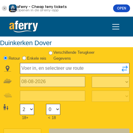
aFerry - Cheap ferry tickets
OPEN
Openen in de aFerry-app
Duinkerken Dover
Verschillende Terugkeer
Retour
Enkele reis
Gegevens
18+
< 18