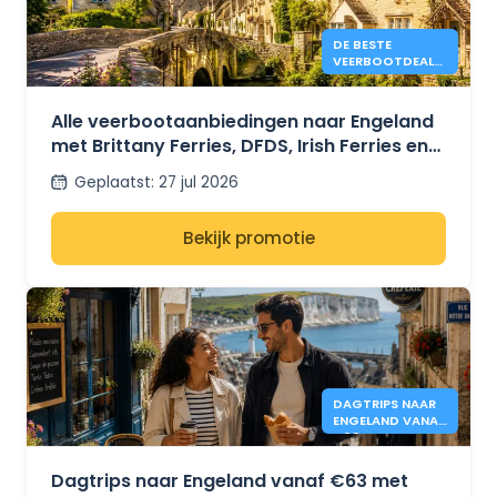
DE BESTE
VEERBOOTDEALS
NAAR ENGELAND
IN 2026 VANAF
€41.
Alle veerbootaanbiedingen naar Engeland
met Brittany Ferries, DFDS, Irish Ferries en
P&O Ferries – vanaf €41.
Geplaatst
:
27 jul 2026
Bekijk promotie
DAGTRIPS NAAR
ENGELAND VANAF
€63 - DFDS
Dagtrips naar Engeland vanaf €63 met