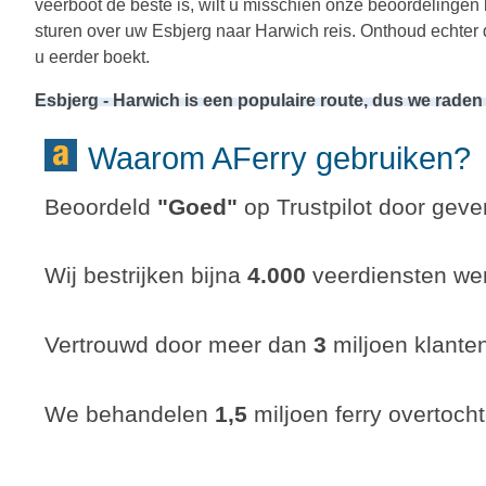
veerboot de beste is, wilt u misschien onze beoordelingen
sturen over uw Esbjerg naar Harwich reis. Onthoud echter 
u eerder boekt.
Esbjerg - Harwich is een populaire route, dus we rade
Waarom AFerry gebruiken?
Beoordeld
"
Goed
"
op Trustpilot door gever
Wij bestrijken bijna
4.000
veerdiensten wer
Vertrouwd door meer dan
3
miljoen klante
We behandelen
1,5
miljoen ferry overtocht