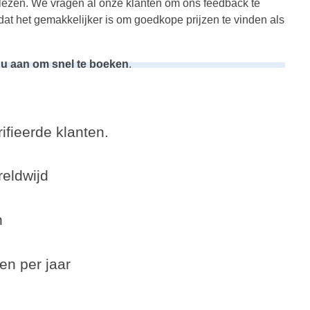
 lezen. We vragen al onze klanten om ons feedback te
dat het gemakkelijker is om goedkope prijzen te vinden als
n u aan om snel te boeken
.
ifieerde klanten.
eldwijd
n
en per jaar