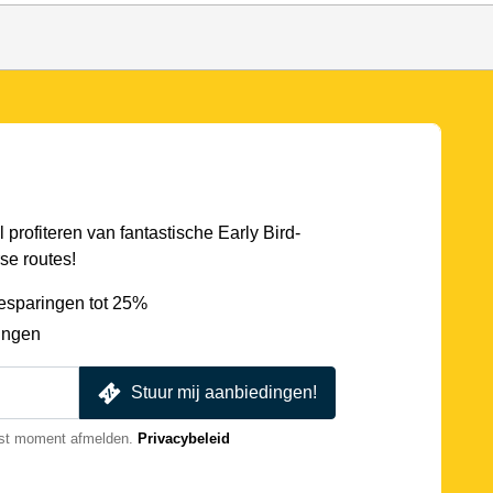
l profiteren van fantastische Early Bird-
se routes!
esparingen tot 25%
ingen
Stuur mij aanbiedingen!
nst moment afmelden.
Privacybeleid