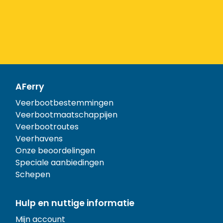
AFerry
Veerbootbestemmingen
Veerbootmaatschappijen
Veerbootroutes
Veerhavens
Onze beoordelingen
Speciale aanbiedingen
Schepen
Hulp en nuttige informatie
Mijn account