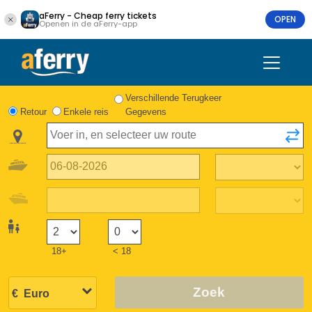
aFerry - Cheap ferry tickets
OPEN
Openen in de aFerry-app
Verschillende Terugkeer
Retour
Enkele reis
Gegevens
18+
< 18
Zoek