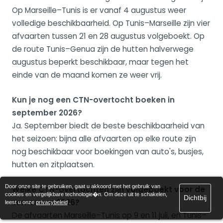
Op Marseille–Tunis is er vanaf 4 augustus weer
volledige beschikbaarheid. Op Tunis–Marseille zijn vier
afvaarten tussen 21 en 28 augustus volgeboekt. Op
de route Tunis–Genua zijn de hutten halverwege
augustus beperkt beschikbaar, maar tegen het
einde van de maand komen ze weer vrij.
Kun je nog een CTN-overtocht boeken in
september 2026?
Ja. September biedt de beste beschikbaarheid van
het seizoen: bijna alle afvaarten op elke route zijn
nog beschikbaar voor boekingen van auto's, busjes,
hutten en zitplaatsen.
Door onze site te gebruiken, gaat u akkoord met het gebruik van
Welke CTN-overtochten zijn volgeboekt voor de
cookies en vergelijkbare technologie�n. Om deze uit te schakelen,
Dichtbij
zomer van 2026?
leest u onze
privacybeleid
.
De afvaarten Marseille–Tunis op 9 en 11 juli, en Tunis–