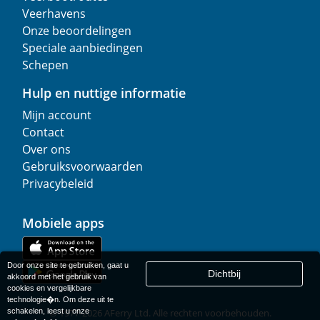
Veerhavens
Onze beoordelingen
Speciale aanbiedingen
Schepen
Hulp en nuttige informatie
Mijn account
Contact
Over ons
Gebruiksvoorwaarden
Privacybeleid
Mobiele apps
Door onze site te gebruiken, gaat u
Dichtbij
akkoord met het gebruik van
cookies en vergelijkbare
technologie�n. Om deze uit te
schakelen, leest u onze
© 1977-
2026
AFerry Ltd. Alle rechten voorbehouden.