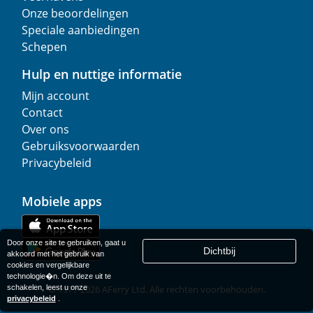
Onze beoordelingen
Speciale aanbiedingen
Schepen
Hulp en nuttige informatie
Mijn account
Contact
Over ons
Gebruiksvoorwaarden
Privacybeleid
Mobiele apps
Door onze site te gebruiken, gaat u
Dichtbij
akkoord met het gebruik van
cookies en vergelijkbare
technologie�n. Om deze uit te
schakelen, leest u onze
© 1977-
2026
AFerry Ltd. Alle rechten voorbehouden.
privacybeleid
.