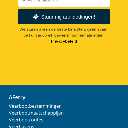
Stuur mij aanbiedingen!
We sturen alleen de beste berichten, geen spam.
Je kunt je op elk gewenst moment afmelden.
Privacybeleid
AFerry
Veerbootbestemmingen
Veerbootmaatschappijen
Veerbootroutes
Veerhavens