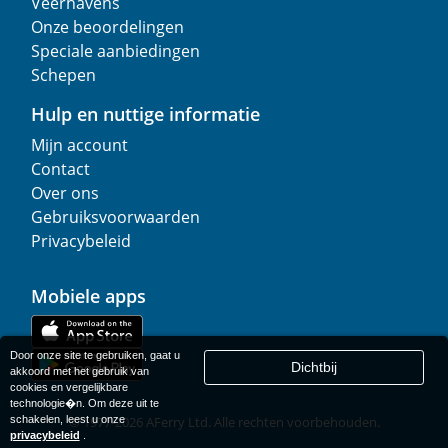
Veerhavens
Onze beoordelingen
Speciale aanbiedingen
Schepen
Hulp en nuttige informatie
Mijn account
Contact
Over ons
Gebruiksvoorwaarden
Privacybeleid
Mobiele apps
Door onze site te gebruiken, gaat u
Dichtbij
akkoord met het gebruik van
cookies en vergelijkbare
technologie�n. Om deze uit te
schakelen, leest u onze
© 1977-
2026
AFerry Ltd. Alle rechten voorbehouden.
privacybeleid
.