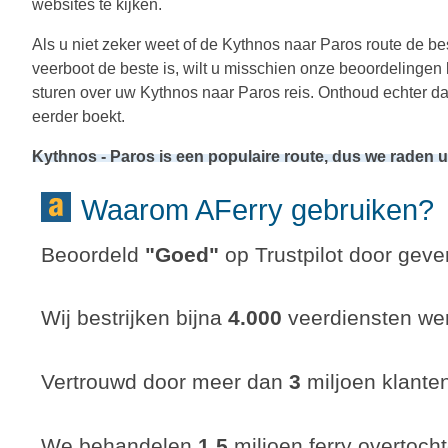
websites te kijken.
Als u niet zeker weet of de Kythnos naar Paros route de bes
veerboot de beste is, wilt u misschien onze beoordelingen
sturen over uw Kythnos naar Paros reis. Onthoud echter da
eerder boekt.
Kythnos - Paros is een populaire route, dus we raden 
Waarom AFerry gebruiken?
Beoordeld
"
Goed
"
op Trustpilot door gever
Wij bestrijken bijna
4.000
veerdiensten wer
Vertrouwd door meer dan
3
miljoen klante
We behandelen
1,5
miljoen ferry overtocht