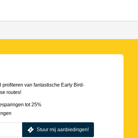
l profiteren van fantastische Early Bird-
se routes!
esparingen tot 25%
ingen
Stuur mij aanbiedingen!