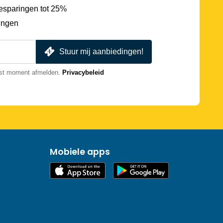
esparingen tot 25%
ingen
Stuur mij aanbiedingen!
nst moment afmelden.
Privacybeleid
Mobiele apps