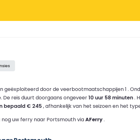
nsies
 geëxploiteerd door de veerbootmaatschappijen 1 .
Ond
e.
De reis duurt doorgaans ongeveer
10 uur 58 minuten
.
H
n bepaald € 245
, afhankelijk van het seizoen en het type
 nog uw ferry naar Portsmouth via
AFerry
.