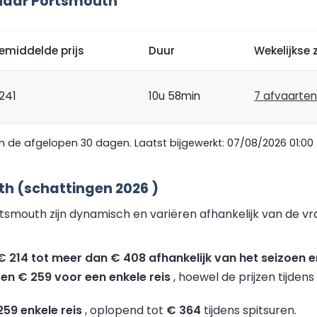
naar Portsmouth
emiddelde prijs
Duur
Wekelijkse 
241
10u 58min
7 afvaarten
de afgelopen 30 dagen. Laatst bijgewerkt: 07/08/2026 01:00
th (schattingen 2026 )
tsmouth zijn dynamisch en variëren afhankelijk van de v
 214 tot meer dan € 408 afhankelijk van het seizoen en
 en € 259 voor een enkele reis
, hoewel de prijzen tijden
259 enkele reis
, oplopend tot
€ 364
tijdens spitsuren.