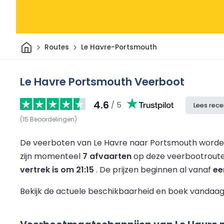
Thuis
Routes
Le Havre-Portsmouth
Le Havre Portsmouth Veerboot
4.6
/ 5
Lees rece
(
15
Beoordelingen
)
De veerboten van Le Havre naar Portsmouth worden
zijn momenteel
7 afvaarten
op deze veerbootrout
vertrek is om 21:15
.
De prijzen beginnen al vanaf
ee
Bekijk de actuele beschikbaarheid en boek vandaag