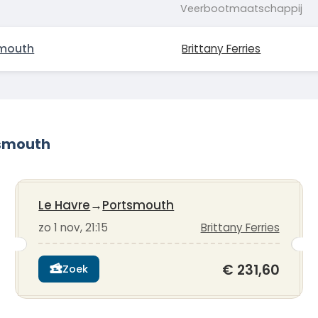
Veerbootmaatschappij
smouth
Brittany Ferries
tsmouth
Le Havre
→
Portsmouth
zo 1 nov, 21:15
Brittany Ferries
€ 231,60
Zoek