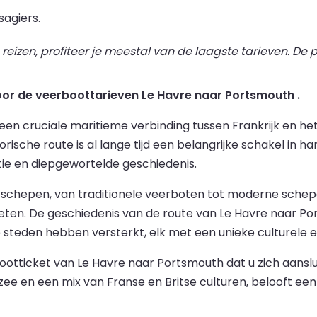
agiers.
izen, profiteer je meestal van de laagste tarieven. De pr
voor de veerboottarieven Le Havre naar Portsmouth .
n cruciale maritieme verbinding tussen Frankrijk en het 
ische route is al lange tijd een belangrijke schakel in han
tie en diepgewortelde geschiedenis.
ele schepen, van traditionele veerboten tot moderne sc
nieten. De geschiedenis van de route van Le Havre naar 
teden hebben versterkt, elk met een unieke culturele e
icket van Le Havre naar Portsmouth dat u zich aansluit 
 en een mix van Franse en Britse culturen, belooft een o