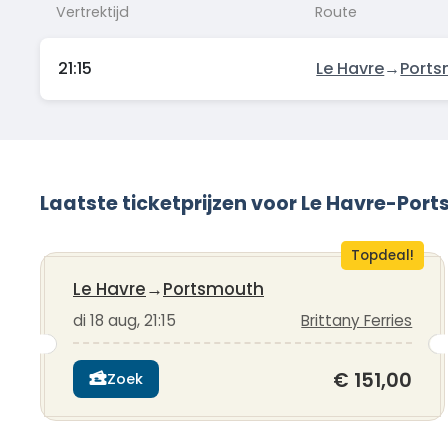
Vertrektijd
Route
21:15
Le Havre
→
Port
Laatste ticketprijzen voor Le Havre-Por
Topdeal!
Le Havre
→
Portsmouth
di 18 aug, 21:15
Brittany Ferries
€ 151,00
Zoek