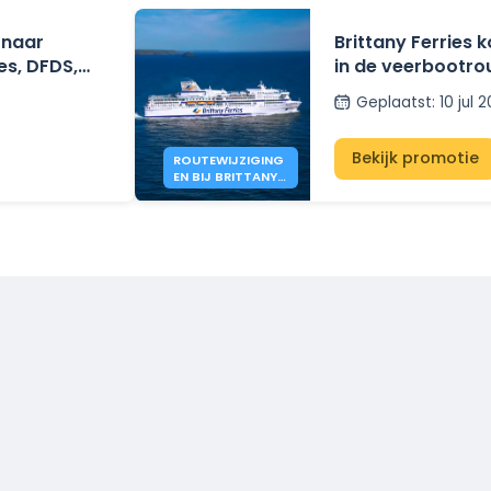
 naar
Brittany Ferries 
es, DFDS,
in de veerbootro
 – vanaf €41.
vanaf najaar 202
Geplaatst
:
10 jul 
Bekijk promotie
ROUTEWIJZIGING
EN BIJ BRITTANY
FERRIES