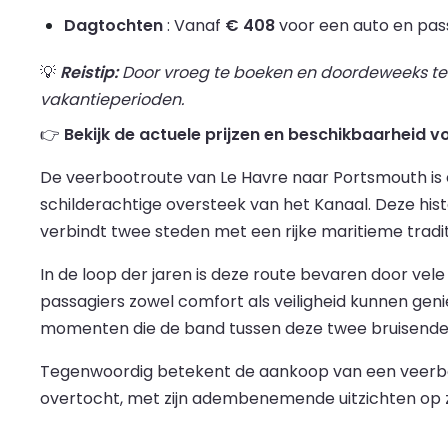
Dagtochten
: Vanaf
€ 408
voor een auto en pass
💡
Reistip:
Door vroeg te boeken en doordeweeks te re
vakantieperioden.
👉
Bekijk de actuele prijzen en beschikbaarheid 
De veerbootroute van Le Havre naar Portsmouth is ee
schilderachtige oversteek van het Kanaal. Deze histor
verbindt twee steden met een rijke maritieme tradi
In de loop der jaren is deze route bevaren door v
passagiers zowel comfort als veiligheid kunnen ge
momenten die de band tussen deze twee bruisende s
Tegenwoordig betekent de aankoop van een veerboott
overtocht, met zijn adembenemende uitzichten op zee