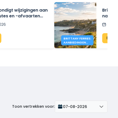
kondigt wijzigingen aan
Brittan
utes en -afvaarten
naar E
6.
2026
Gepla
Bekij
BRITTANY FERRIES:
AANBIEDINGEN
VOOR ENGELAND
VANAF €200
Toon vertrekken voor
:
07-08-2026