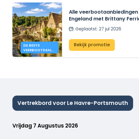
Alle veerbootaanbiedingen
Engeland met Brittany Ferri
Irish Ferries en P&O Ferries
Geplaatst
:
27 jul 2026
Bekijk promotie
DE BESTE
VEERBOOTDEALS
NAAR ENGELAND
IN 2026 VANAF
€41.
Vertrekbord voor Le Havre-Portsmouth
Vrijdag 7 Augustus 2026