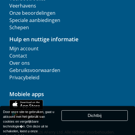
Veerhavens
Onze beoordelingen
Speciale aanbiedingen
Schepen
Hulp en nuttige informatie
Mijn account
Contact
Over ons
Gebruiksvoorwaarden
Privacybeleid
Mobiele apps
Door onze site te gebruiken, gaat u
Dichtbij
akkoord met het gebruik van
cookies en vergelijkbare
technologie�n. Om deze uit te
schakelen, leest u onze
© 1977-
2026
AFerry Ltd. Alle rechten voorbehouden.