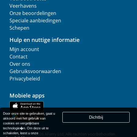
Veerhavens
Onze beoordelingen
Speciale aanbiedingen
Schepen
Hulp en nuttige informatie
Mijn account
Contact
Over ons
Gebruiksvoorwaarden
Privacybeleid
Mobiele apps
Door onze site te gebruiken, gaat u
Dichtbij
akkoord met het gebruik van
cookies en vergelijkbare
technologie�n. Om deze uit te
schakelen, leest u onze
© 1977-
2026
AFerry Ltd. Alle rechten voorbehouden.