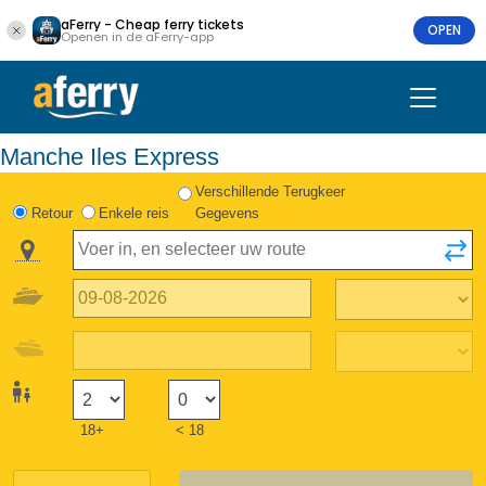
aFerry - Cheap ferry tickets
OPEN
Openen in de aFerry-app
Manche Iles Express
Verschillende Terugkeer
Retour
Enkele reis
Gegevens
18+
< 18