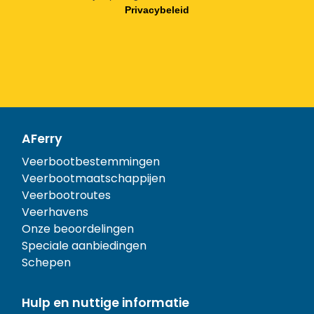
Privacybeleid
AFerry
Veerbootbestemmingen
Veerbootmaatschappijen
Veerbootroutes
Veerhavens
Onze beoordelingen
Speciale aanbiedingen
Schepen
Hulp en nuttige informatie