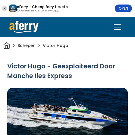
aFerry - Cheap ferry tickets
OPEN
Openen in de aFerry-app
Thuis
Schepen
Victor Hugo
Victor Hugo - Geëxploiteerd Door
Manche Iles Express